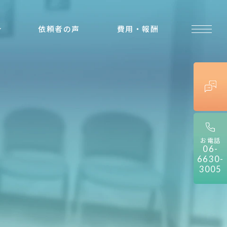
依頼者の声
費用・報酬
法
事
で
考
え
る
こ
と
お電話
06-
6630-
3005