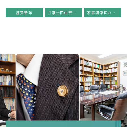
謹賀新年
弁護士田中宏幸のコラム
家事調停官の雑感
Previous
Next