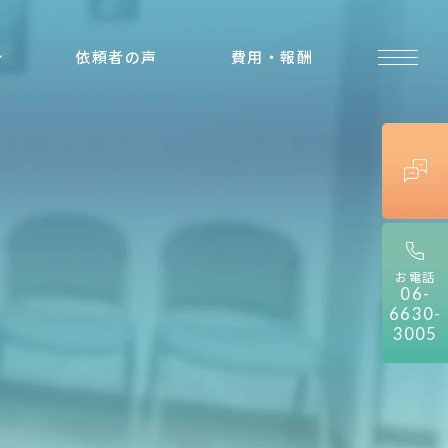
依頼者の声
費用・報酬
遺
留
分
割
合
お電話
06-
6630-
3005