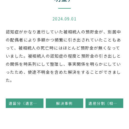
2024.09.01
認知症がかなり進行していた被相続人の預貯金が、別居中
の配偶者により多額かつ頻繁に引き出されていたこともあ
って、被相続人の死亡時にはほとんど預貯金が無くなって
いました。被相続人の認知症の程度と預貯金の引き出しと
の関係を時系列にして整理し、事実関係を明らかにしてい
ったため、使途不明金を含めた解決をすることができまし
た。
遺留分（遺言書ではゼロ、生前贈与、負債）
解決事例
遺産分割（相続人の一人が海外在住）